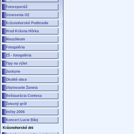
Fotoreportáž
Uznesenia OZ
Krásnohorské Podhradie
Hrad Krásna Hôrka
Mauzóleum
Fotogaléria
ZŠ - fotogaléria
Tipy na výlet
Jaskyne
Okolité obce
Ubytovanie Žaneta
Reštaurácia Contesa
Železný gróf
Voľby 2006
Koncert Lucie Bílej
Krásnohorské dni