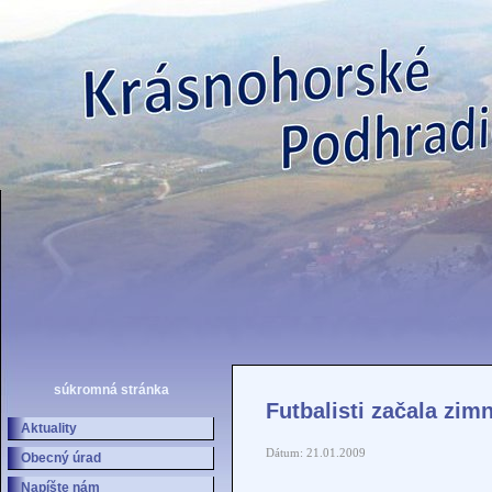
súkromná stránka
Futbalisti začala zim
Aktuality
Dátum: 21.01.2009
Obecný úrad
Napíšte nám