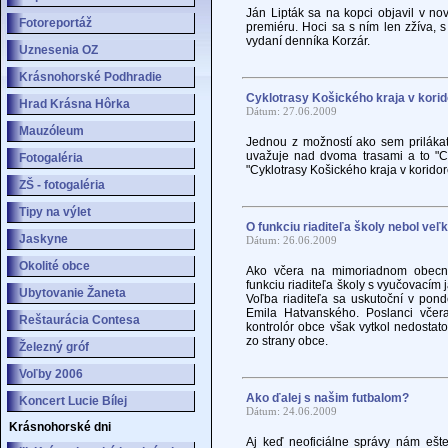
Ján Lipták sa na kopci objavil v n
Fotoreportáž
premiéru. Hoci sa s ním len zžíva, 
vydaní denníka Korzár.
Uznesenia OZ
Krásnohorské Podhradie
Cyklotrasy Košického kraja v korid
Hrad Krásna Hôrka
Dátum: 27.06.2009
Mauzóleum
Jednou z možností ako sem prilákať 
uvažuje nad dvoma trasami a to "Cy
Fotogaléria
"Cyklotrasy Košického kraja v koridor
ZŠ - fotogaléria
Tipy na výlet
O funkciu riaditeľa školy nebol veľ
Jaskyne
Dátum: 26.06.2009
Okolité obce
Ako včera na mimoriadnom obecnom
funkciu riaditeľa školy s vyučovacím
Ubytovanie Žaneta
Voľba riaditeľa sa uskutoční v pond
Emila Hatvanského. Poslanci včer
Reštaurácia Contesa
kontrolór obce však vytkol nedosta
zo strany obce.
Železný gróf
Voľby 2006
Ako ďalej s našim futbalom?
Koncert Lucie Bílej
Dátum: 24.06.2009
Krásnohorské dni
Aj keď neoficiálne správy nám ešte