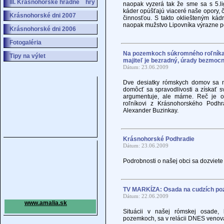
III. Krásnohorské hradné hry
naopak vyzerá tak že sme sa s 5.lig
káder opúšťajú viaceré naše opory, č
Krásnohorské dni 2007
činnosťou. S takto okliešteným kád
naopak mužstvo Lipovníka výrazne po
Krásnohorské dni 2006
Fotogaléria
Na pozemkoch súkromného roľníka 
Tipy na výlet
majiteľ je bezradný, úrady bezmoc
Dátum: 23.06.2009
Dve desiatky rómskych domov sa n
domôcť sa spravodlivosti a získať s
argumentuje, ale márne. Reč je o
roľníkovi z Krásnohorského Podh
Alexander Buzinkay.
Krásnohorské Podhradie
Dátum: 23.06.2009
Podrobnosti o našej obci sa dozviet
TV MARKÍZA: Osada na cudzích p
Dátum: 22.06.2009
www.amalia.sk
Situácii v našej rómskej osade
pozemkoch, sa v relácii DNES venoval