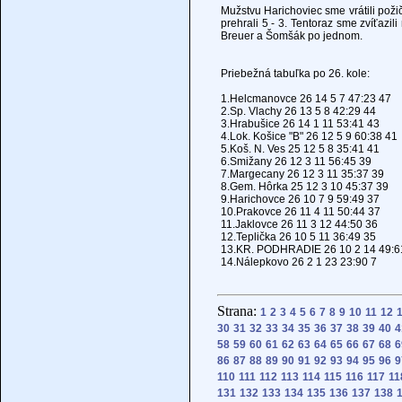
Mužstvu Harichoviec sme vrátili pož
prehrali 5 - 3. Tentoraz sme zvíťazili
Breuer a Šomšák po jednom.
Priebežná tabuľka po 26. kole:
1.Helcmanovce 26 14 5 7 47:23 47
2.Sp. Vlachy 26 13 5 8 42:29 44
3.Hrabušice 26 14 1 11 53:41 43
4.Lok. Košice "B" 26 12 5 9 60:38 41
5.Koš. N. Ves 25 12 5 8 35:41 41
6.Smižany 26 12 3 11 56:45 39
7.Margecany 26 12 3 11 35:37 39
8.Gem. Hôrka 25 12 3 10 45:37 39
9.Harichovce 26 10 7 9 59:49 37
10.Prakovce 26 11 4 11 50:44 37
11.Jaklovce 26 11 3 12 44:50 36
12.Teplička 26 10 5 11 36:49 35
13.KR. PODHRADIE 26 10 2 14 49:6
14.Nálepkovo 26 2 1 23 23:90 7
Strana:
1
2
3
4
5
6
7
8
9
10
11
12
30
31
32
33
34
35
36
37
38
39
40
4
58
59
60
61
62
63
64
65
66
67
68
6
86
87
88
89
90
91
92
93
94
95
96
9
110
111
112
113
114
115
116
117
11
131
132
133
134
135
136
137
138