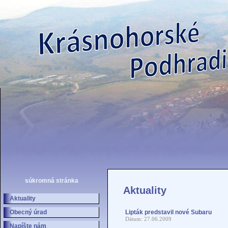
súkromná stránka
Aktuality
Aktuality
Obecný úrad
Lipták predstavil nové Subaru
Dátum: 27.06.2009
Napíšte nám