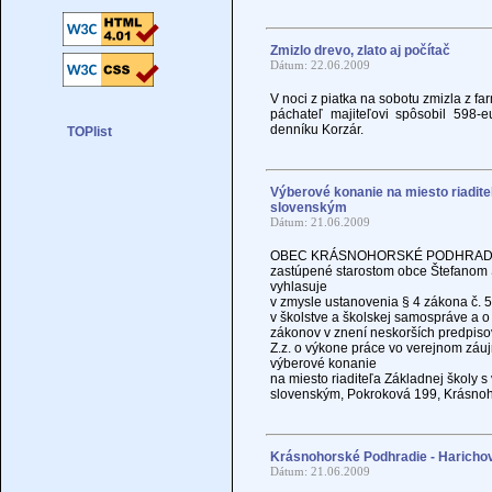
Zmizlo drevo, zlato aj počítač
Dátum: 22.06.2009
V noci z piatka na sobotu zmizla z 
páchateľ majiteľovi spôsobil 598
denníku Korzár.
Výberové konanie na miesto riadit
slovenským
Dátum: 21.06.2009
OBEC KRÁSNOHORSKÉ PODHRAD
zastúpené starostom obce Štefanom
vyhlasuje
v zmysle ustanovenia § 4 zákona č. 5
v školstve a školskej samospráve a 
zákonov v znení neskorších predpiso
Z.z. o výkone práce vo verejnom záu
výberové konanie
na miesto riaditeľa Základnej školy 
slovenským, Pokroková 199, Krásnoh
Krásnohorské Podhradie - Harichov
Dátum: 21.06.2009